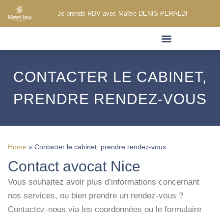
Je prends RDV avec Maître DENIS-PERALDI
DROIT DU DOMMAGE CORPOREL
AUTRES DOMAINES D’INTERVENTION
CONTACTER LE CABINET,
PRENDRE RENDEZ-VOUS
Home
»
Contacter le cabinet, prendre rendez-vous
Contact avocat Nice
Vous souhaitez avoir plus d’informations concernant
nos services, ou bien prendre un rendez-vous ?
Contactez-nous via les coordonnées ou le formulaire