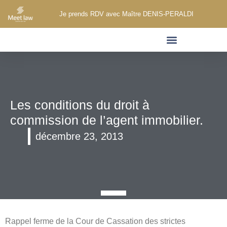
Je prends RDV avec Maître DENIS-PERALDI
DROIT DU DOMMAGE CORPOREL
AUTRES DOMAINES D’INTERVENTION
Les conditions du droit à
commission de l’agent immobilier.
décembre 23, 2013
Rappel ferme de la Cour de Cassation des strictes